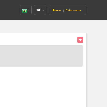
BRL
Entrar
|
Criar conta
Brazil(Português)