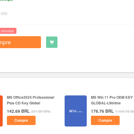
-500
 minutos
mpre
MS Office2024 Professional
MS Win 11 Pro OEM KEY
Plus CD Key Global
GLOBAL-Lifetime
142.69
BRL
176.76
BRL
231.69
BRL
1,164.78
B
Compre
Compre