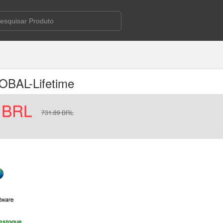
BAL-Lifetime
BRL
731.89
BRL
estoque