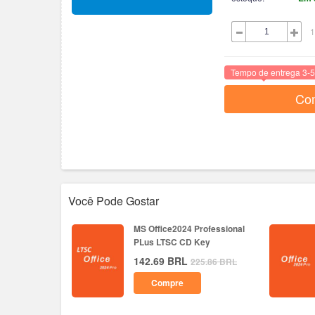
1
Tempo de entrega 3-5
Co
Você Pode Gostar
MS Office2024 Professional
PLus LTSC CD Key
142.69
BRL
225.86
BRL
Compre