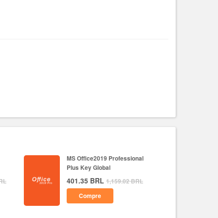
MS Office2019 Professional
Plus Key Global
401.35
BRL
RL
1,159.02
BRL
Compre